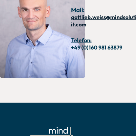
Mail:
gottlieb.weiss@mindsolut
it.com
Telefon:
+49 (0)160 981 63879