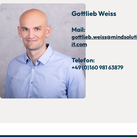
Gottlieb Weiss
Mail:
gottlieb.weiss@mindsolut
it.com
Telefon:
+49 (0)160 981 63879